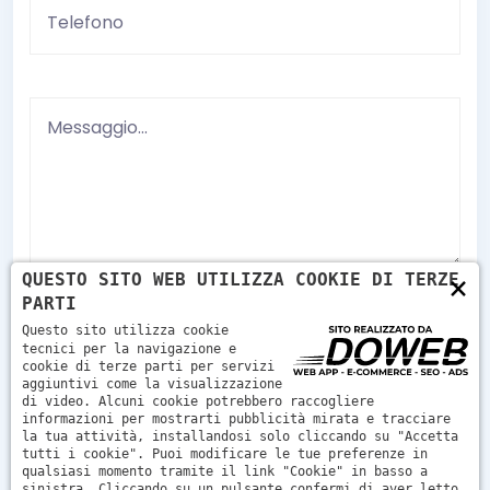
×
QUESTO SITO WEB UTILIZZA COOKIE DI TERZE
PARTI
Vuoto
Questo sito utilizza cookie
Ho letto e accetto le condizioni indicate sull'
tecnici per la navigazione e
informativa sulla privacy
cookie di terze parti per servizi
aggiuntivi come la visualizzazione
di video. Alcuni cookie potrebbero raccogliere
informazioni per mostrarti pubblicità mirata e tracciare
la tua attività, installandosi solo cliccando su "Accetta
tutti i cookie". Puoi modificare le tue preferenze in
Invia
qualsiasi momento tramite il link "Cookie" in basso a
sinistra. Cliccando su un pulsante confermi di aver letto