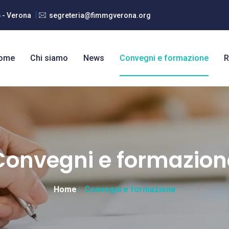
6 - Verona
segreteria@fimmgverona.org
ome
Chi siamo
News
Convegni e formazione
R
Convegni e formazion
Home
Convegni e formazione