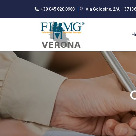
+39 045 820 0983
Via Golosine, 2/A – 3713
H