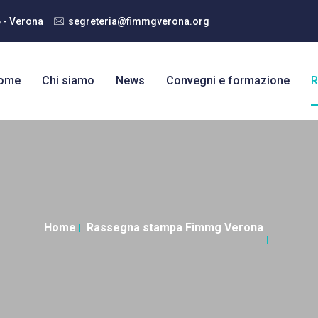
6 - Verona
segreteria@fimmgverona.org
ome
Chi siamo
News
Convegni e formazione
R
Home
Rassegna stampa Fimmg Verona