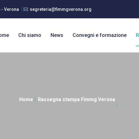
6 - Verona
segreteria@fimmgverona.org
ome
Chi siamo
News
Convegni e formazione
R
Home
Rassegna stampa Fimmg Verona