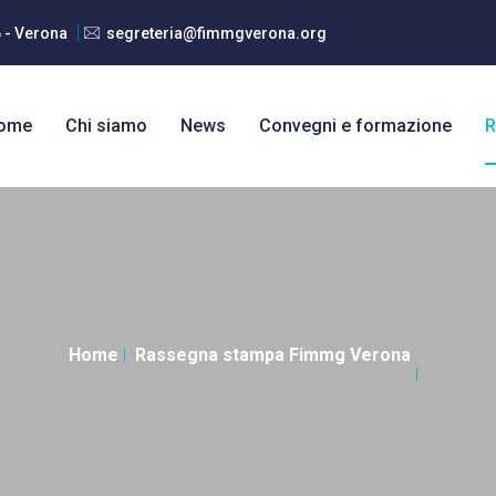
6 - Verona
segreteria@fimmgverona.org
ome
Chi siamo
News
Convegni e formazione
R
Home
Rassegna stampa Fimmg Verona