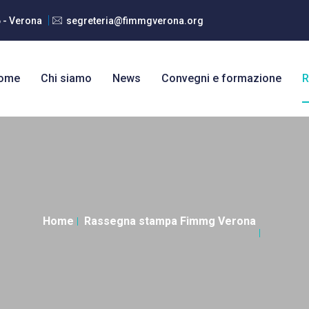
6 - Verona
segreteria@fimmgverona.org
ome
Chi siamo
News
Convegni e formazione
R
Home
Rassegna stampa Fimmg Verona