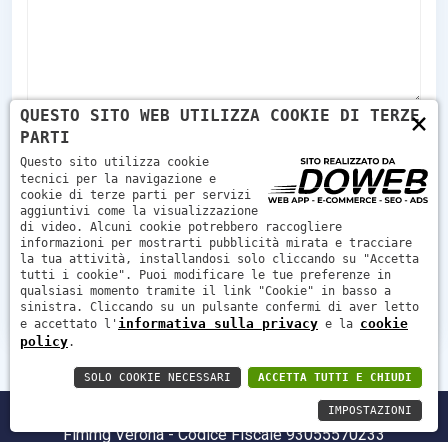
×
QUESTO SITO WEB UTILIZZA COOKIE DI TERZE
PARTI
Vuoto
Questo sito utilizza cookie
Ho letto e accetto le condizioni indicate sull'
tecnici per la navigazione e
informativa sulla privacy
cookie di terze parti per servizi
aggiuntivi come la visualizzazione
di video. Alcuni cookie potrebbero raccogliere
informazioni per mostrarti pubblicità mirata e tracciare
la tua attività, installandosi solo cliccando su "Accetta
tutti i cookie". Puoi modificare le tue preferenze in
Invia
qualsiasi momento tramite il link "Cookie" in basso a
sinistra. Cliccando su un pulsante confermi di aver letto
informativa sulla privacy
cookie
e accettato l'
e la
policy
.
SOLO COOKIE NECESSARI
ACCETTA TUTTI E CHIUDI
IMPOSTAZIONI
Fimmg Verona - Codice Fiscale 93055570233