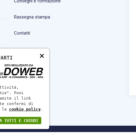
Convegni e formazione
Rassegna stampa
Contatti
×
PARTI
ttività,
kie". Puoi
amite il link
te confermi di
 la
cookie policy
.
A TUTTI E CHIUDI