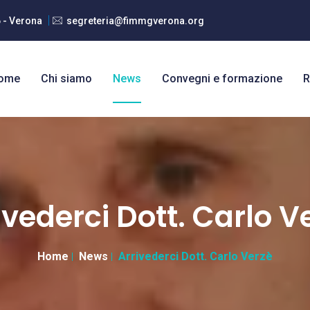
6 - Verona
segreteria@fimmgverona.org
ome
Chi siamo
News
Convegni e formazione
R
ivederci Dott. Carlo V
Home
News
Arrivederci Dott. Carlo Verzè