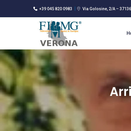
+39 045 820 0983
Via Golosine, 2/A – 3713
H
Arr