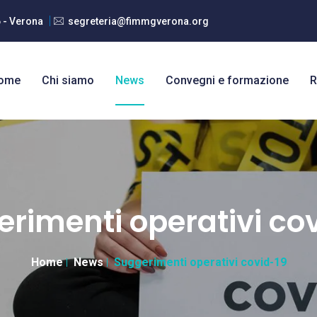
6 - Verona
segreteria@fimmgverona.org
ome
Chi siamo
News
Convegni e formazione
R
rimenti operativi co
Home
News
Suggerimenti operativi covid-19