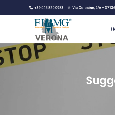
+39 045 820 0983
Via Golosine, 2/A – 3713
H
Sugge