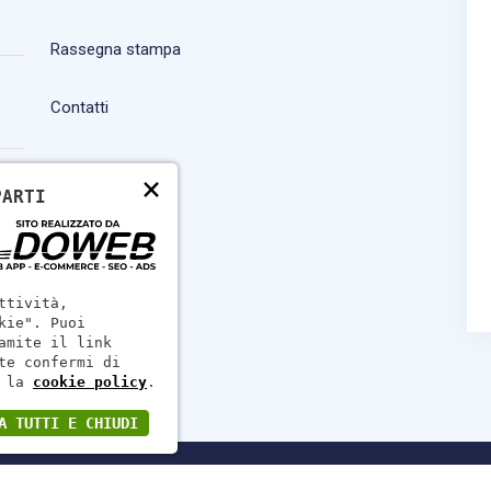
Rassegna stampa
Contatti
×
PARTI
ttività,
kie". Puoi
amite il link
te confermi di
 la
cookie policy
.
A TUTTI E CHIUDI
Fimmg Verona - Codice Fiscale 93055570233